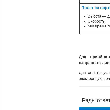
Полет на верто
Высота — до
Скорость
Min время п
Для приобре
направьте заяв
Для оплаты усл
электронную по
Рады ответ