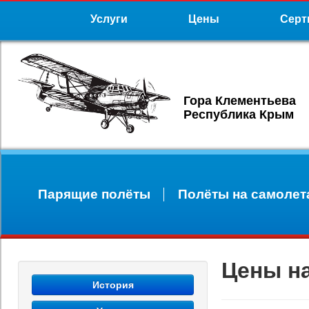
Услуги
Цены
Серт
Гора Клементьева
Республика Крым
Парящие полёты
Полёты на самолет
Цены на
История