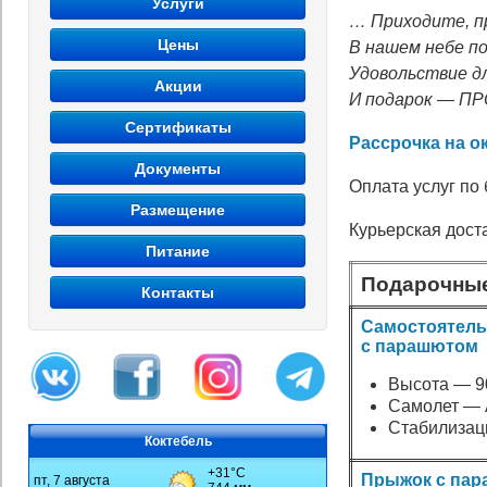
Услуги
… Приходите, п
Цены
В нашем небе по
Удовольствие дл
Акции
И подарок — П
Сертификаты
Рассрочка на о
Документы
Оплата услуг по
Размещение
Курьерская дост
Питание
Подарочны
Контакты
Самостоятел
с парашютом
Высота — 9
Самолет — 
Стабилизац
Коктебель
Прыжок с па