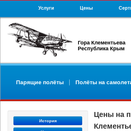
Услуги
Цены
Серт
Гора Клементьева
Республика Крым
Парящие полёты
Полёты на самолет
Цены на п
История
Клементье