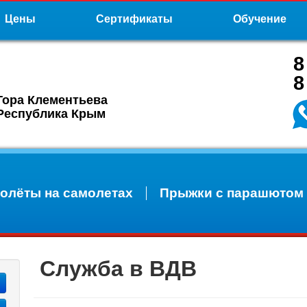
Цены
Сертификаты
Обучение
8
8
Гора Клементьева
Республика Крым
олёты на самолетах
Прыжки с парашютом
Служба в ВДВ