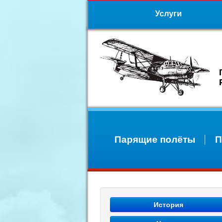
Услуги
Парящие полёты
П
История