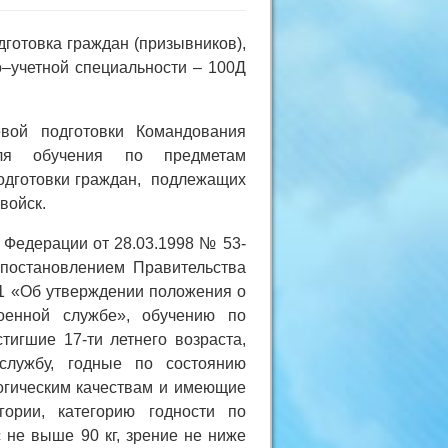
готовка граждан (призывников),
–учетной специальности – 100Д
евой подготовки Командования
для обучения по предметам
одготовки граждан, подлежащих
войск.
 Федерации от 28.03.1998 № 53-
 постановлением Правительства
41 «Об утверждении положения о
оенной службе», обучению по
игшие 17-ти летнего возраста,
лужбу, годные по состоянию
огическим качествам и имеющие
гории, категорию годности по
 не выше 90 кг, зрение не ниже