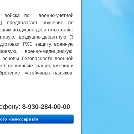
е войска по военно-учетной
Д) предполагает обучение по
ащим воздушно-десантных войск
гневую, воздушно-десантную (3
готовки, РХБ защиту, военную
роевую, военно-медицинскую,
 основы безопасности военной
ть первичные знания, умения и
обретение устойчивых навыков,
лефону:
8-930-284-00-00
ого комиссариата