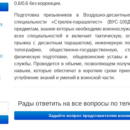
0,6/0,6 без коррекции.
Подготовка призывников в Воздушно-десантны
специальности «Стрелок-парашютист» (ВУС-100
ку
предметам, знание которых необходимо военнослуж
всех специальностей и включает тактическую, о
м
прыжка с десантным парашютом), инженерную под
топографию, общественно-государственную, ст
ет
физическую подготовки, общевоинские уставы и
службы. Проводится в объеме, позволяющем получи
навыки, которые обеспечат в короткие сроки при
!
углубление знаний и умений в воинской части.
Рады ответить на все вопросы по те
Задайте вопрос представителям военн