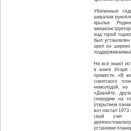
Убеленные сед
шквалом рукопле
крылья Роди
авиаконструктор
над горой пари
был установлен
орел он широко
поддерживаемый
Не все знают ис
в книге Игоря 
привести. «В к
советского пл
немолодой, но 
«Давайте, дру
соорудим на г
открытием ознам
вот настал 1973 
свой счет
девяностокилог
установки плане