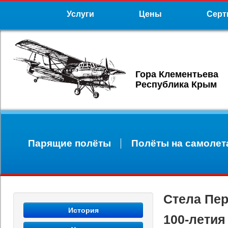
Услуги
Цены
Серт
Гора Клементьева
Республика Крым
Парящие полёты
Полёты на самолет
Стела Пер
История
100-летия