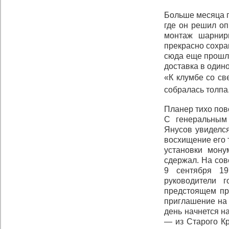
Больше месяца 
где он решил оп
монтаж шарнирн
прекрасно сохра
сюда еще прошлы
доставка в один
«К клумбе со с
собралась толпа
Планер тихо пов
С генеральным
Янусов увиделся
восхищение его 
установки мону
сдержал. На со
9 сентября 19
руководители 
предстоящем пр
приглашение на г
день начнется н
— из Старого Кр