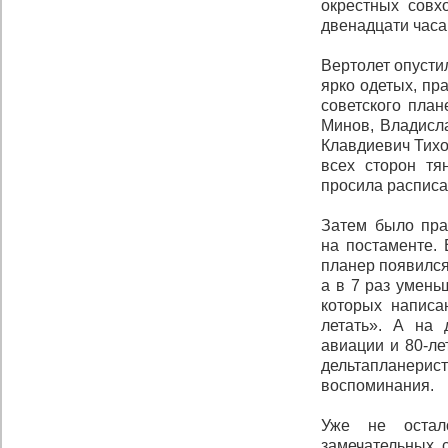
окрестных совх
двенадцати часа
Вертолет опусти
ярко одетых, пр
советского план
Минов, Владисл
Клавдиевич Тих
всех сторон тя
просила расписа
Затем было пра
на постаменте. 
планер появился
а в 7 раз умень
которых написа
летать». А на 
авиации и 80-ле
дельтапланерист
воспоминания.
Уже не остал
замечательных 