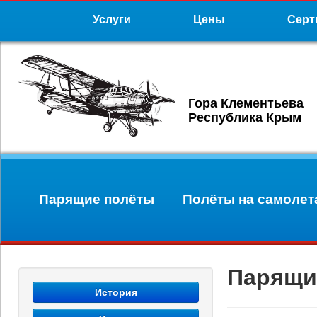
Услуги
Цены
Серт
Гора Клементьева
Республика Крым
Парящие полёты
Полёты на самолет
Парящи
История