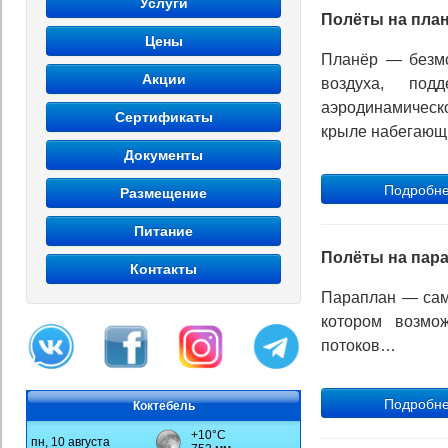
Услуги
Полёты на пла
Цены
Планёр — безмо
Акции
воздуха, по
аэродинамичес
Сертификаты
крыле набегающи
Документы
Размещение
Питание
Полёты на пар
Контакты
Параплан — сам
котором возмо
потоков…
Коктебель